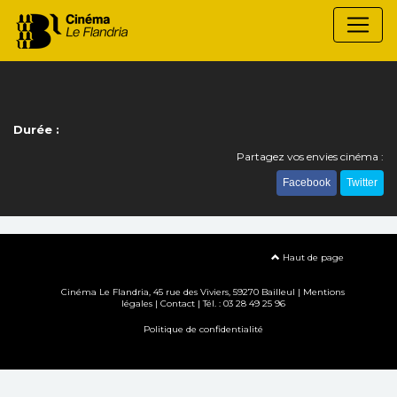
Durée :
Partagez vos envies cinéma :
Facebook
Twitter
Haut de page
Cinéma Le Flandria, 45 rue des Viviers, 59270 Bailleul |
Mentions
légales
|
Contact
| Tél. : 03 28 49 25 96
Politique de confidentialité
Création site internet www.erakys.com