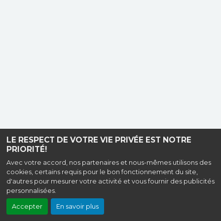
LE RESPECT DE VOTRE VIE PRIVÉE EST NOTRE
PRIORITÉ!
Avec votre accord, nos partenaires et nous-mêmes utilisons des
cookies, certains requis pour le bon fonctionnement du site,
d'autres pour mesurer votre activité et vous fournir des publicités
personnalisées.
Accepter
En savoir plus