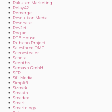
Rakuten Marketing
Relay42
Remerge
Resolution Media
Resonate
RevJet
Roq.ad
RTB House
Rubicon Project
Salesforce DMP
Scenestealer
Scoota
Seenthis
Semasio GmbH
SFR
Sift Media
Simpli.fi
Sizmek
Smaato
Smadex
Smart
Smartology