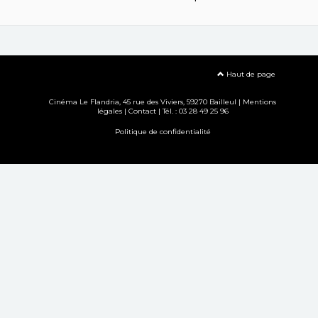
Haut de page
Cinéma Le Flandria, 45 rue des Viviers, 59270 Bailleul |
Mentions
légales
|
Contact
| Tél. : 03 28 49 25 96
Politique de confidentialité
Création site internet www.erakys.com