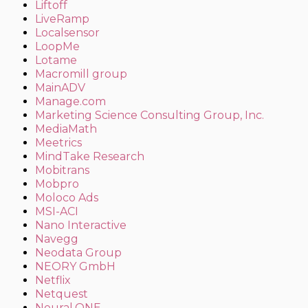
Liftoff
LiveRamp
Localsensor
LoopMe
Lotame
Macromill group
MainADV
Manage.com
Marketing Science Consulting Group, Inc.
MediaMath
Meetrics
MindTake Research
Mobitrans
Mobpro
Moloco Ads
MSI-ACI
Nano Interactive
Navegg
Neodata Group
NEORY GmbH
Netflix
Netquest
Neural.ONE