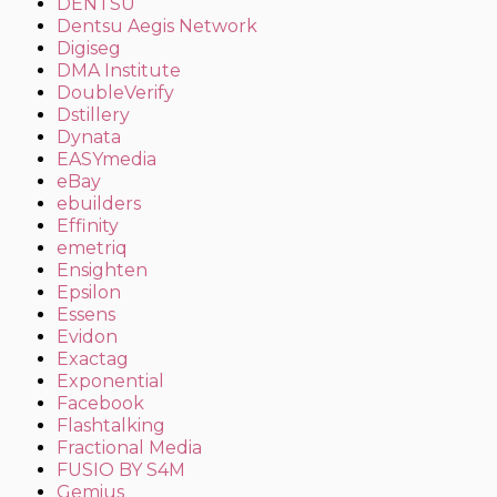
DENTSU
Dentsu Aegis Network
Digiseg
DMA Institute
DoubleVerify
Dstillery
Dynata
EASYmedia
eBay
ebuilders
Effinity
emetriq
Ensighten
Epsilon
Essens
Evidon
Exactag
Exponential
Facebook
Flashtalking
Fractional Media
FUSIO BY S4M
Gemius