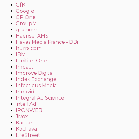
GfK
Google
GP One
GroupM
gskinner
Haensel AMS
Havas Media France - DBi
hurra.com
IBM
Ignition One
Impact
Improve Digital
Index Exchange
Infectious Media
Innovid
Integral Ad Science
intelliAd
IPONWEB
Jivox
Kantar
Kochava
LifeStreet