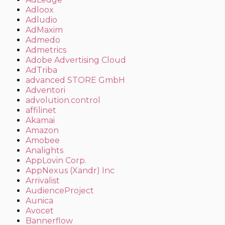
Adloox
Adludio
AdMaxim
Admedo
Admetrics
Adobe Advertising Cloud
AdTriba
advanced STORE GmbH
Adventori
advolution.control
affilinet
Akamai
Amazon
Amobee
Analights
AppLovin Corp.
AppNexus (Xandr) Inc
Arrivalist
AudienceProject
Aunica
Avocet
Bannerflow