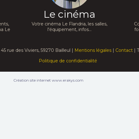
Le cinéma
nts,
Votre cinéma Le Flandria, les salles,
Co
ma Le
l'équipement, infos...
fo
45 rue des Viviers, 59270 Bailleul |
Mentions légales
|
Contact
| T
Politique de confidentialité
Création site internet www.erakys.com