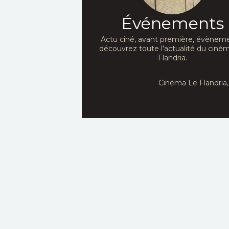
Événements
Actu ciné, avant première, évèneme
découvrez toute l'actualité du ciné
Flandria.
Cinéma Le Flandria, 