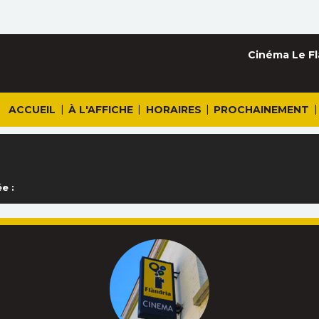
Cinéma Le Fl
|
|
|
|
ACCUEIL
À L'AFFICHE
HORAIRES
PROCHAINEMENT
e :