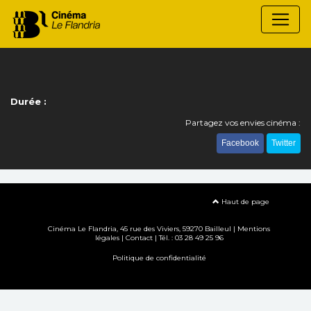
Durée :
Partagez vos envies cinéma :
Facebook
Twitter
Haut de page
Cinéma Le Flandria, 45 rue des Viviers, 59270 Bailleul |
Mentions
légales
|
Contact
| Tél. : 03 28 49 25 96
Politique de confidentialité
Création site internet www.erakys.com