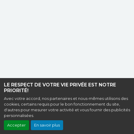
LE RESPECT DE VOTRE VIE PRIVÉE EST NOTRE
PRIORITÉ!
Avec votre accord, nos partenaires et nous-mêmes utilisons des
cookies, certains requis pour le bon fonctionnement du site,
d'autres pour mesurer votre activité et vous fournir des publicités
personnalisées.
Accepter
En savoir plus