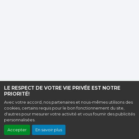
LE RESPECT DE VOTRE VIE PRIVÉE EST NOTRE
PRIORITÉ!
Avec votre accord, nos partenaires et nous-mêmes utilisons des
cookies, certains requis pour le bon fonctionnement du site,
d'autres pour mesurer votre activité et vous fournir des publicités
personnalisées.
Accepter
En savoir plus