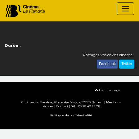
Durée :
Partagez vos envies cinéma :
Facebook
Twitter
Haut de page
Cinéma Le Flandria, 45 rue des Viviers, 59270 Bailleul |
Mentions
légales
|
Contact
| Tél. : 03 28 49 25 96
Politique de confidentialité
Création site internet www.erakys.com