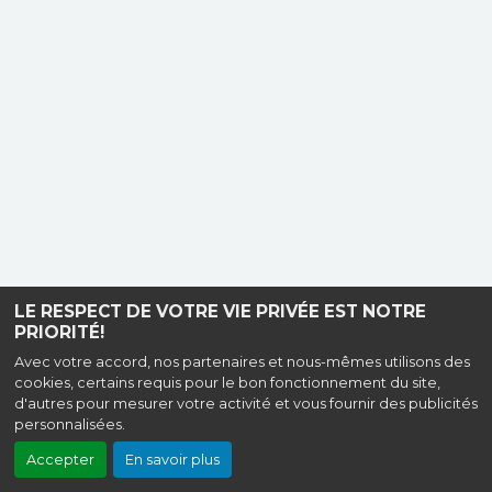
LE RESPECT DE VOTRE VIE PRIVÉE EST NOTRE
PRIORITÉ!
Avec votre accord, nos partenaires et nous-mêmes utilisons des
cookies, certains requis pour le bon fonctionnement du site,
d'autres pour mesurer votre activité et vous fournir des publicités
personnalisées.
Accepter
En savoir plus