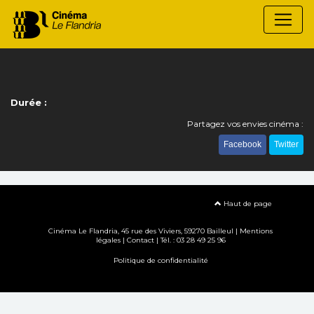
Durée :
Partagez vos envies cinéma :
Facebook
Twitter
Haut de page
Cinéma Le Flandria, 45 rue des Viviers, 59270 Bailleul |
Mentions
légales
|
Contact
| Tél. : 03 28 49 25 96
Politique de confidentialité
Création site internet www.erakys.com