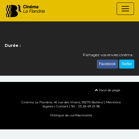
Durée :
Partagez vos envies cinéma :
Facebook
Twitter
Haut de page
Cinéma Le Flandria, 45 rue des Viviers, 59270 Bailleul |
Mentions
légales
|
Contact
| Tél. : 03 28 49 25 96
Politique de confidentialité
Création site internet www.erakys.com