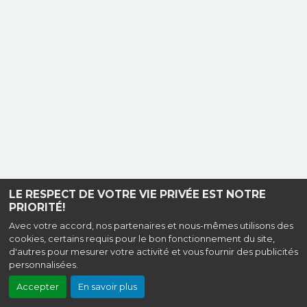
LE RESPECT DE VOTRE VIE PRIVÉE EST NOTRE
PRIORITÉ!
Avec votre accord, nos partenaires et nous-mêmes utilisons des
cookies, certains requis pour le bon fonctionnement du site,
d'autres pour mesurer votre activité et vous fournir des publicités
personnalisées.
Accepter
En savoir plus