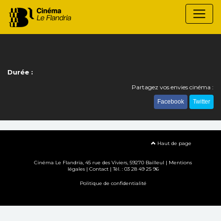
Durée :
Partagez vos envies cinéma :
Facebook
Twitter
Haut de page
Cinéma Le Flandria, 45 rue des Viviers, 59270 Bailleul |
Mentions
légales
|
Contact
| Tél. : 03 28 49 25 96
Politique de confidentialité
Création site internet www.erakys.com