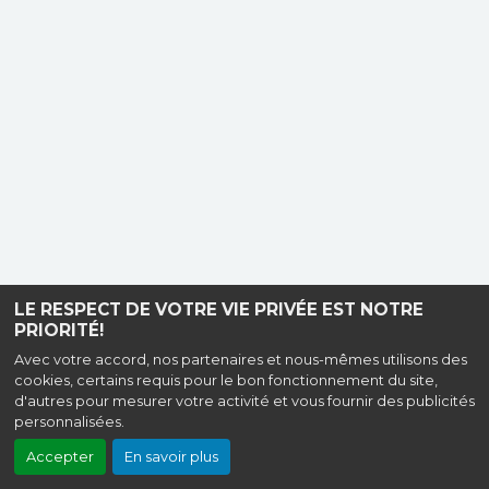
LE RESPECT DE VOTRE VIE PRIVÉE EST NOTRE
PRIORITÉ!
Avec votre accord, nos partenaires et nous-mêmes utilisons des
cookies, certains requis pour le bon fonctionnement du site,
d'autres pour mesurer votre activité et vous fournir des publicités
personnalisées.
Accepter
En savoir plus