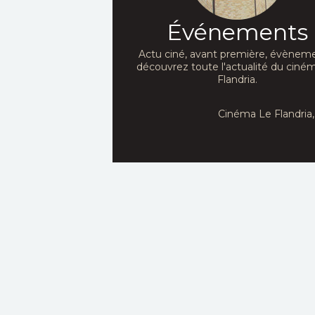
Événements
Actu ciné, avant première, évèneme
découvrez toute l'actualité du ciné
Flandria.
Cinéma Le Flandria, 