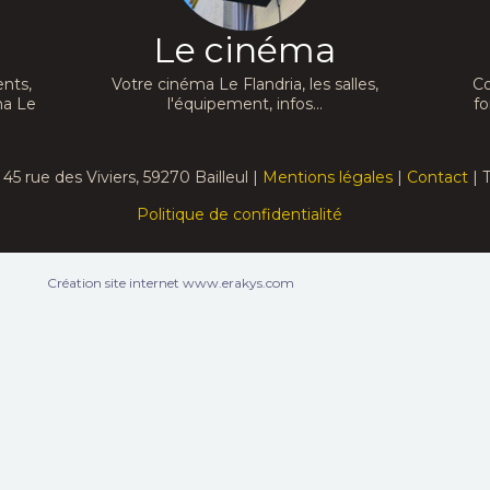
Le cinéma
nts,
Votre cinéma Le Flandria, les salles,
Co
ma Le
l'équipement, infos...
fo
45 rue des Viviers, 59270 Bailleul |
Mentions légales
|
Contact
| T
Politique de confidentialité
Création site internet www.erakys.com