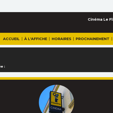
Cinéma Le Fl
|
|
|
|
ACCUEIL
À L'AFFICHE
HORAIRES
PROCHAINEMENT
e :