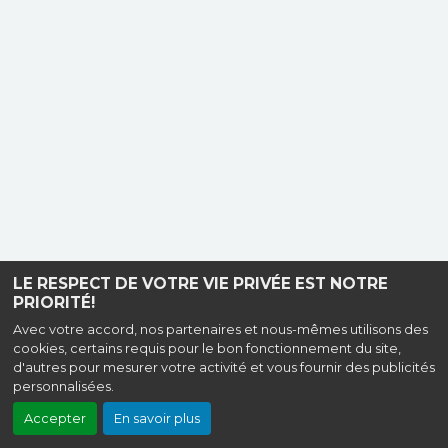
LE RESPECT DE VOTRE VIE PRIVÉE EST NOTRE
PRIORITÉ!
Avec votre accord, nos partenaires et nous-mêmes utilisons des
cookies, certains requis pour le bon fonctionnement du site,
d'autres pour mesurer votre activité et vous fournir des publicités
personnalisées.
Accepter
En savoir plus