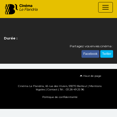
Durée :
Partagez vos envies cinéma :
Facebook
Twitter
Haut de page
Cinéma Le Flandria, 45 rue des Viviers, 59270 Bailleul |
Mentions
légales
|
Contact
| Tél. : 03 28 49 25 96
Politique de confidentialité
Création site internet www.erakys.com